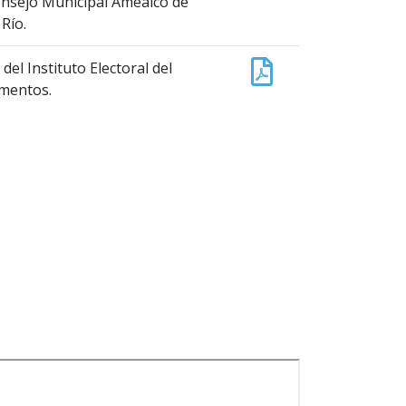
 Consejo Municipal Amealco de
Río.
el Instituto Electoral del
umentos.