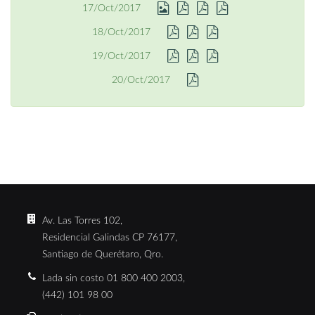
17/Oct/2017
18/Oct/2017
19/Oct/2017
20/Oct/2017
Av. Las Torres 102,
Residencial Galindas CP 76177,
Santiago de Querétaro, Qro.
Lada sin costo 01 800 400 2003,
(442) 101 98 00