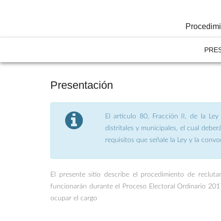
Procedimi
PRE
Presentación
El artículo 80, Fracción II, de la Le
distritales y municipales, el cual deb
requisitos que señale la Ley y la conv
El presente sitio describe el procedimiento de recluta
funcionarán durante el Proceso Electoral Ordinario 2017
ocupar el cargo