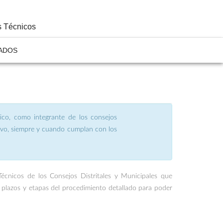
s Técnicos
ADOS
cnico, como integrante de los consejos
utivo, siempre y cuando cumplan con los
 Técnicos de los Consejos Distritales y Municipales que
, plazos y etapas del procedimiento detallado para poder