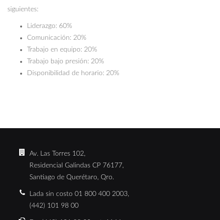
siguientes:
Liderazgo: 60%
Comunicación: 20%
Trabajo en equipo: 20%
Trabajo bajo presión: 20%
Disponibilidad de horario: 20%
Av. Las Torres 102,
Residencial Galindas CP 76177,
Santiago de Querétaro, Qro.
Lada sin costo 01 800 400 2003,
(442) 101 98 00